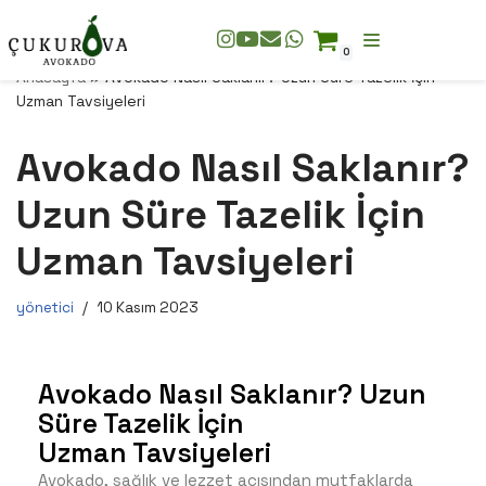
0
İçeriğe
Anasayfa
»
Avokado Nasıl Saklanır? Uzun Süre Tazelik İçin
geç
Uzman Tavsiyeleri
Avokado Nasıl Saklanır?
Uzun Süre Tazelik İçin
Uzman Tavsiyeleri
yönetici
10 Kasım 2023
Avokado Nasıl Saklanır? Uzun
Süre Tazelik İçin
Uzman Tavsiyeleri
Avokado, sağlık ve lezzet açısından mutfaklarda